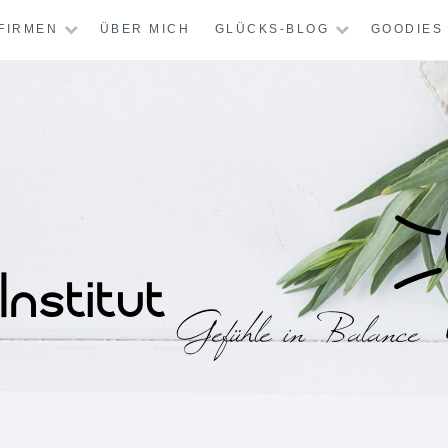
FIRMEN
ÜBER MICH
GLÜCKS-BLOG
GOODIES
STITUT – MENTAL-
CHT GLÜCKLICH?
KREATIV-THERAPI