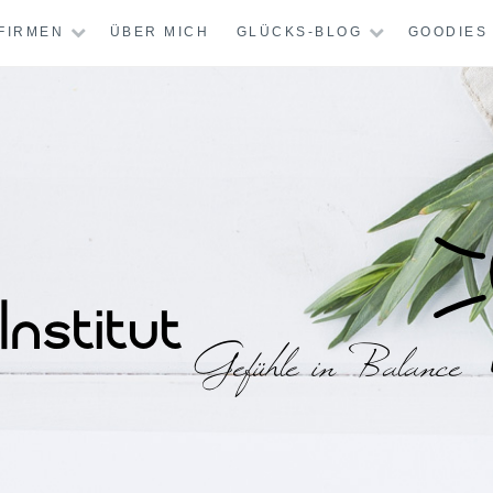
FIRMEN
ÜBER MICH
GLÜCKS-BLOG
GOODIES
STITUT – MENTAL-
CHT GLÜCKLICH?
KREATIV-THERAPI