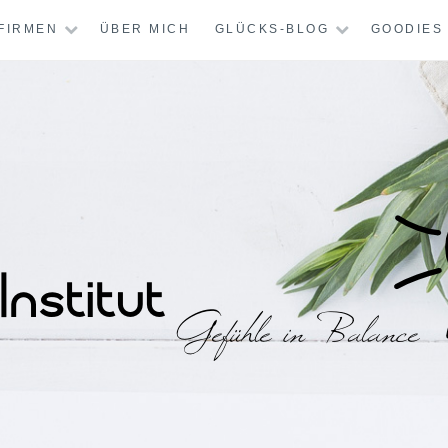
FIRMEN
ÜBER MICH
GLÜCKS-BLOG
GOODIES
STITUT – MENTAL-
CHT GLÜCKLICH?
KREATIV-THERAPI