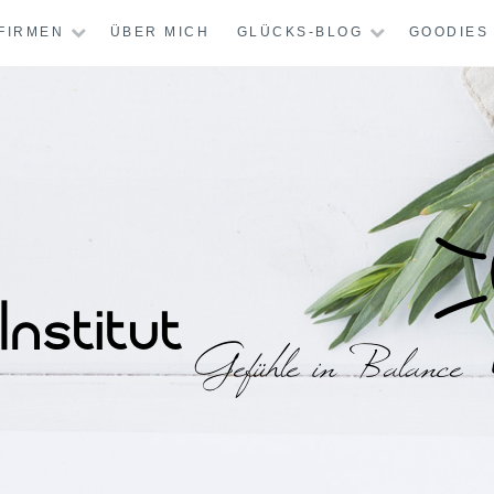
FIRMEN
ÜBER MICH
GLÜCKS-BLOG
GOODIES
STITUT – MENTAL-
CHT GLÜCKLICH?
KREATIV-THERAPI