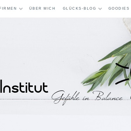
FIRMEN
ÜBER MICH
GLÜCKS-BLOG
GOODIES
STITUT – MENTAL-
CHT GLÜCKLICH?
KREATIV-THERAPI