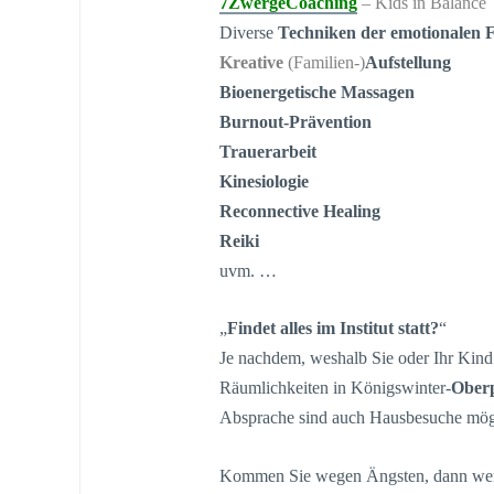
7ZwergeCoaching
– Kids in Balance
Diverse
Techniken der emotionalen F
Kreative
(Familien-)
Aufstellung
Bioenergetische Massagen
Burnout-Prävention
Trauerarbeit
Kinesiologie
Reconnective Healing
Reiki
uvm. …
„
Findet alles im Institut statt?
“
Je nachdem, weshalb Sie oder Ihr Kind 
Räumlichkeiten in Königswinter-
Oberp
Absprache sind auch Hausbesuche mög
Kommen Sie wegen Ängsten, dann werd