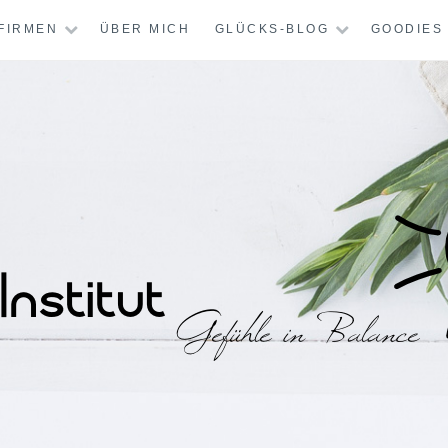
FIRMEN
ÜBER MICH
GLÜCKS-BLOG
GOODIES
STITUT – MENTAL-
CHT GLÜCKLICH?
KREATIV-THERAPI